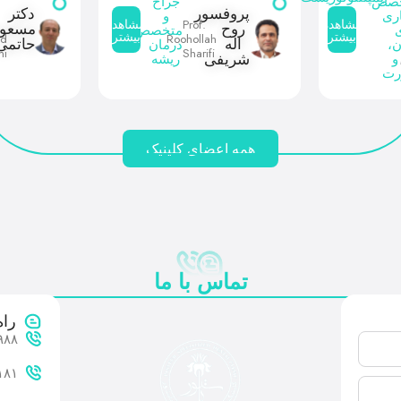
خصص
جراح
پروفسور
دکتر
ری
و
Prof.
مشاهده
مشاهده
روح
مسعود
متخصص
بیشتر
بیشتر
ud
Roohollah
اله
حاتمی
ن،
درمان
mi
Sharifi
شریفی
و
ریشه
ت
همه اعضای کلینیک
تماس با ما
راه
۹۸۸
۱۸۱