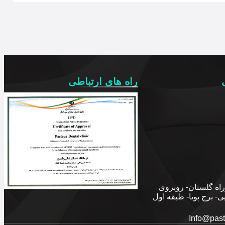
راه های ارتباطی
راه گلستان- روبروی
ی- برج پویا- طبقه اول
Info@past