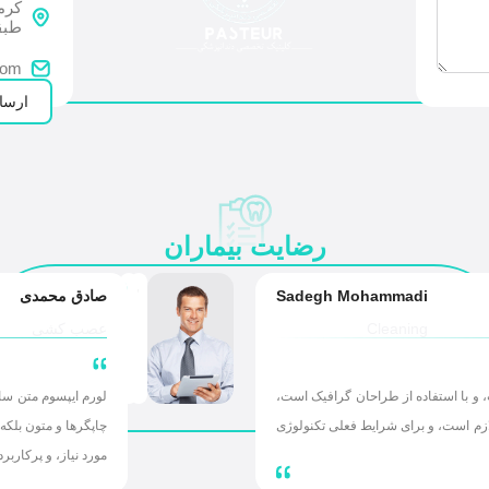
کرما
طبق
com
ارسال
رضایت بیماران
Sadegh Mohammadi
صادق محمدی
Cleaning
عصب کشی
 و با استفاده از طراحان گرافیک است،
لورم ایپسوم متن سا
ازم است، و برای شرایط فعلی تکنولوژی
چاپگرها و متون بلکه
مورد نیاز، و پرکاربر