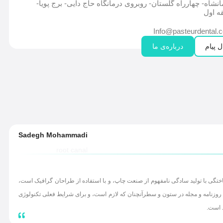
نشاه- چهارراه گلستان- روبروی درمانگاه حاج دایی- برج پویا-
ه اول
Info@pasteurdental.
 پیام
درباره‌ی ما
Sadegh Mohammadi
root canal
ختگی با تولید سادگی نامفهوم از صنعت چاپ، و با استفاده از طراحان گرافیک است،
 روزنامه و مجله در ستون و سطرآنچنان که لازم است، و برای شرایط فعلی تکنولوژی
د است.