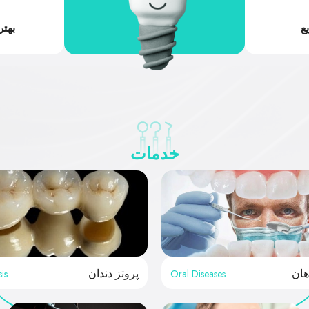
ع
بهتر
خدمات
is
Oral Diseases
هان
پروتز دندان