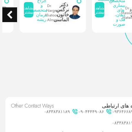
متخصص
جراح
دکتر
بیماری
و
Dr.
Dr.
مشاهده
مشاهده
نرگس
های
متحصص
Narges
بیشتر
بیشتر
Maso
خاتون
دهان،
درمان
Khatoon
Hata
الماسی
فک و
ریشه
Almasi
صورت
Other Contact Ways
 های ارتباطی
۰۸۳۳۸۳۸۱۱۸۹
۰۹۰۴۴۴۴۹۰۸۶
۰۹۳۶۴۶۶۸
۰۸۳۳۸۳۸۱