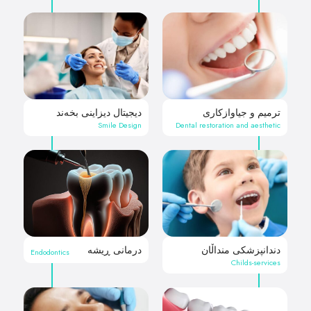
ترمیم و جیاوازکاری
دیجیتال دیزاینی بخەند
Smile Design
Dental restoration and aesthetic
دندانپزشکی منداڵان
درمانی ڕیشە
Endodontics
Childs-services