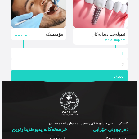
ئیمپڵەنت دندانەکان
بیۆمیمتیک
Biomemetic
Dental implant
1
2
بعدی
کلینیکی تایبەتی دندانپزشکی پاستور، هەموارە لە خزمەتتان
دەرچوونی خێرایی
خزمەتەکانە پەیوەندیدارترین
چارەسەرەکان
ئیمپڵەنت