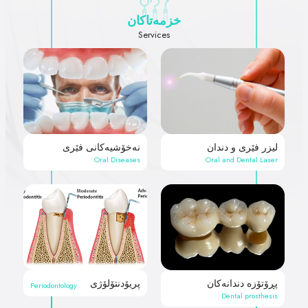
خزمەتاکان
Services
لیزر فێری و دندان
نەخۆشیەکانی فێری
Oral Diseases
Oral and Dental Laser
پڕۆتۆزە دندانەکان
پریۆدنتۆلۆژی
Periodontology
Dental prosthesis