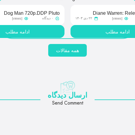
Dog Man 720p.DDP Pluto
Diane Warren: Rele
۲۲ دی ۱۴۰۳
۰ دیدگاه
[views]
[views]
720p.BRRip Film
𝙳𝚘𝚠𝚗𝚕𝚘
ادامه مطلب
ادامه مطلب
همه مقالات
ارسال دیدگاه
Send Comment