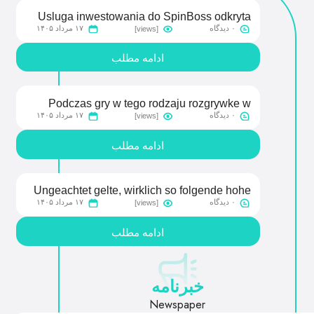
Usluga inwestowania do SpinBoss odkryta
۰ دیدگاه
۱۷ مرداد ۱۴۰۵
[views]
dopasowana do realnych przyzwyczajen
polskich graczy
ادامه مطلب
Podczas gry w tego rodzaju rozgrywke w
۰ دیدگاه
۱۷ مرداد ۱۴۰۵
[views]
internecie rezygnujemy posiadanie
stosunkowo satysfakcjonujacej te rzeczy
ادامه مطلب
zdrapywania farbe
Ungeachtet gelte, wirklich so folgende hohe
۰ دیدگاه
۱۷ مرداد ۱۴۰۵
[views]
Bedienerfreundlichkeit gleichfalls inoffizieller
mitarbeiter Mittelpunkt eines jeden
ادامه مطلب
Casinobesuchs geschrieben stehen wird
خبرنامه
Newspaper