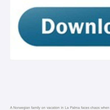
A Norwegian family on vacation in La Palma faces chaos when a