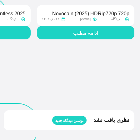
ntless 2025
Novocain (2025) HDRip720p.720p
۰ دیدگاه
۲۲ دی ۱۴۰۳
۰ دیدگاه
[views]
e Completo
PSA
𝚊𝚍 GalaxyRG
ادامه مطلب
نظری یافت نشد
نوشتن دیدگاه جدید