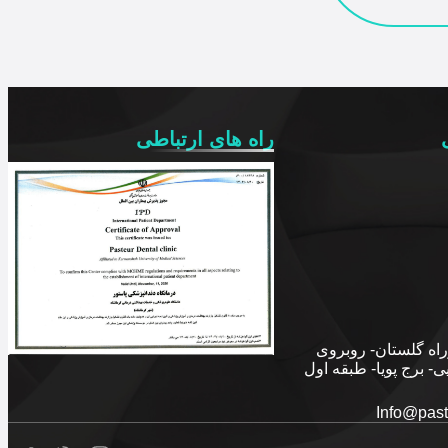
راه های ارتباطی
راه گلستان- روبروی
ی- برج پویا- طبقه اول
Info@past